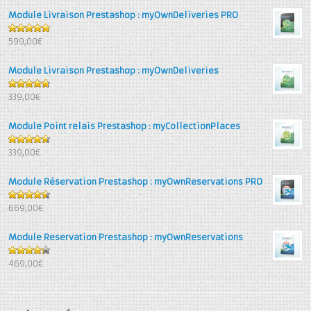
Module Livraison Prestashop : myOwnDeliveries PRO
5
out of 5
599,00€
Module Livraison Prestashop : myOwnDeliveries
4.71
out
339,00€
of 5
Module Point relais Prestashop : myCollectionPlaces
4.67
out
339,00€
of 5
Module Réservation Prestashop : myOwnReservations PRO
4.6
out
669,00€
of 5
Module Reservation Prestashop : myOwnReservations
4.25
out
469,00€
of 5