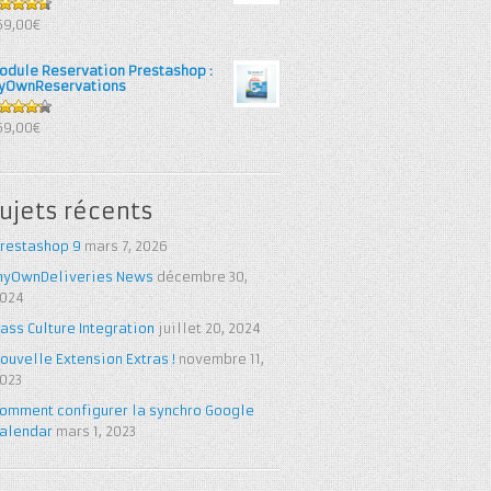
6
out
69,00€
 5
odule Reservation Prestashop :
yOwnReservations
25
out
69,00€
 5
ujets récents
restashop 9
mars 7, 2026
yOwnDeliveries News
décembre 30,
024
ass Culture Integration
juillet 20, 2024
ouvelle Extension Extras !
novembre 11,
023
omment configurer la synchro Google
alendar
mars 1, 2023