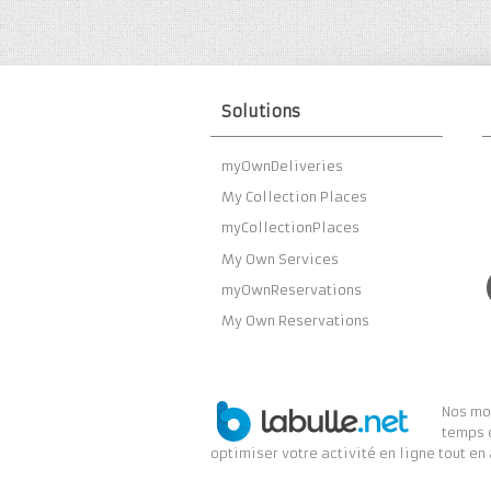
Solutions
myOwnDeliveries
My Collection Places
myCollectionPlaces
My Own Services
myOwnReservations
My Own Reservations
Nos mod
temps 
optimiser votre activité en ligne tout en