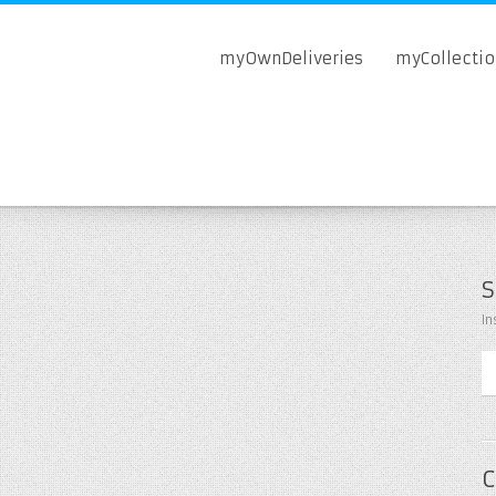
myOwnDeliveries
myCollecti
S
In
C