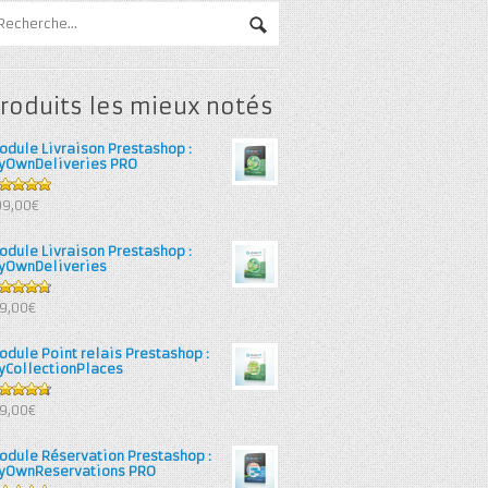
roduits les mieux notés
odule Livraison Prestashop :
yOwnDeliveries PRO
out of 5
99,00€
odule Livraison Prestashop :
yOwnDeliveries
71
out
39,00€
 5
odule Point relais Prestashop :
yCollectionPlaces
67
out
39,00€
 5
odule Réservation Prestashop :
yOwnReservations PRO