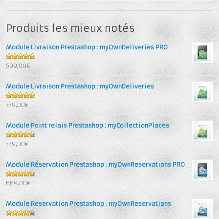
Produits les mieux notés
Module Livraison Prestashop : myOwnDeliveries PRO
5
out of 5
599,00€
Module Livraison Prestashop : myOwnDeliveries
4.71
out
339,00€
of 5
Module Point relais Prestashop : myCollectionPlaces
4.67
out
339,00€
of 5
Module Réservation Prestashop : myOwnReservations PRO
4.6
out
669,00€
of 5
Module Reservation Prestashop : myOwnReservations