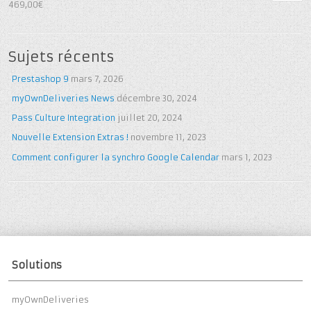
4.25
out
469,00€
of 5
Sujets récents
Prestashop 9
mars 7, 2026
myOwnDeliveries News
décembre 30, 2024
Pass Culture Integration
juillet 20, 2024
Nouvelle Extension Extras !
novembre 11, 2023
Comment configurer la synchro Google Calendar
mars 1, 2023
Solutions
myOwnDeliveries