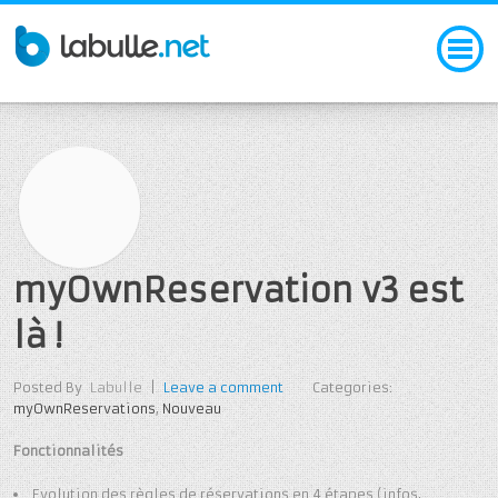
myOwnReservation v3 est
là !
Posted By
Labulle
|
Leave a comment
Categories:
myOwnReservations
,
Nouveau
Fonctionnalités
Evolution des règles de réservations en 4 étapes (infos,