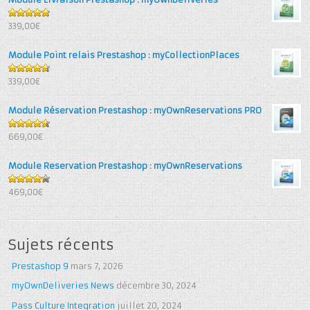
4.71
out
339,00€
of 5
Module Point relais Prestashop : myCollectionPlaces
4.67
out
339,00€
of 5
Module Réservation Prestashop : myOwnReservations PRO
4.6
out
669,00€
of 5
Module Reservation Prestashop : myOwnReservations
4.25
out
469,00€
of 5
Sujets récents
Prestashop 9
mars 7, 2026
myOwnDeliveries News
décembre 30, 2024
Pass Culture Integration
juillet 20, 2024