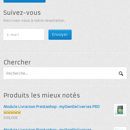
Suivez-vous
Inscrivez-vous à notre newsletter.
Chercher
Produits les mieux notés
Module Livraison Prestashop : myOwnDeliveries PRO
5
out of 5
599,00€
Module Livraison Prestashop : myOwnDeliveries