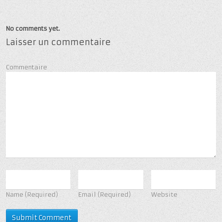
No comments yet.
Laisser un commentaire
Commentaire
Name
(Required)
Email
(Required)
Website