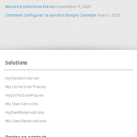
Nouvelle Extension Extras !
novembre 11, 2023
Comment configurer la synchro Google Calendar
mars 1, 2023
Solutions
myOwnDeliveries
My Collection Places
myCollectionPlaces
My Own Services
myOwnReservations
My Own Reservations