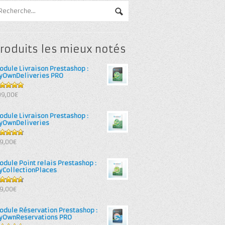
roduits les mieux notés
odule Livraison Prestashop :
yOwnDeliveries PRO
out of 5
99,00€
odule Livraison Prestashop :
yOwnDeliveries
71
out
39,00€
 5
odule Point relais Prestashop :
yCollectionPlaces
67
out
39,00€
 5
odule Réservation Prestashop :
yOwnReservations PRO