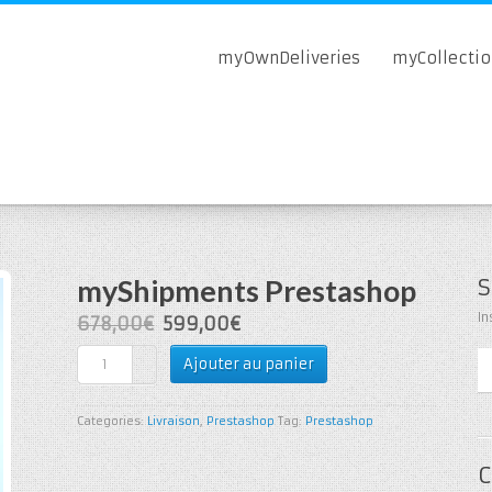
myOwnDeliveries
myCollecti
myShipments Prestashop
S
In
678,00€
599,00€
Ajouter au panier
Categories:
Livraison
,
Prestashop
Tag:
Prestashop
C