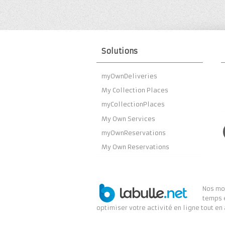
Solutions
myOwnDeliveries
My Collection Places
myCollectionPlaces
My Own Services
myOwnReservations
My Own Reservations
Nos mod
temps 
optimiser votre activité en ligne tout en