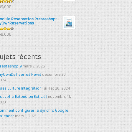
6
out
69,00€
 5
odule Reservation Prestashop :
yOwnReservations
25
out
69,00€
 5
ujets récents
restashop 9
mars 7, 2026
yOwnDeliveries News
décembre 30,
024
ass Culture Integration
juillet 20, 2024
ouvelle Extension Extras !
novembre 11,
023
omment configurer la synchro Google
alendar
mars 1, 2023