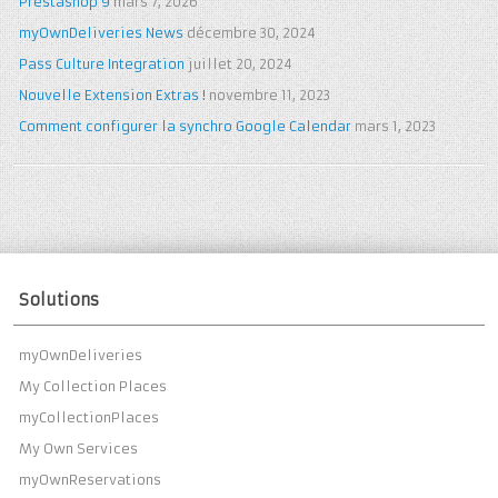
Prestashop 9
mars 7, 2026
myOwnDeliveries News
décembre 30, 2024
Pass Culture Integration
juillet 20, 2024
Nouvelle Extension Extras !
novembre 11, 2023
Comment configurer la synchro Google Calendar
mars 1, 2023
Solutions
myOwnDeliveries
My Collection Places
myCollectionPlaces
My Own Services
myOwnReservations