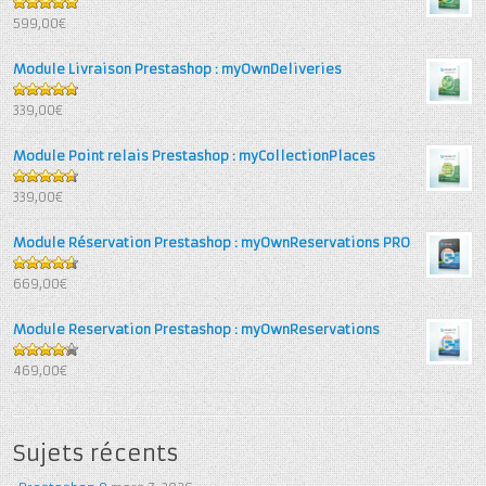
5
out of 5
599,00€
Module Livraison Prestashop : myOwnDeliveries
4.71
out
339,00€
of 5
Module Point relais Prestashop : myCollectionPlaces
4.67
out
339,00€
of 5
Module Réservation Prestashop : myOwnReservations PRO
4.6
out
669,00€
of 5
Module Reservation Prestashop : myOwnReservations
4.25
out
469,00€
of 5
Sujets récents