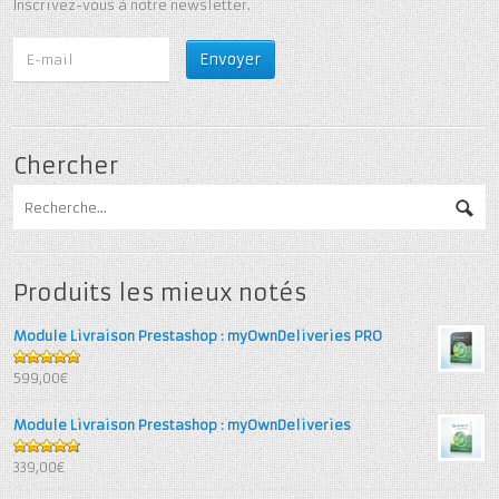
Inscrivez-vous à notre newsletter.
Chercher
Produits les mieux notés
Module Livraison Prestashop : myOwnDeliveries PRO
5
out of 5
599,00€
Module Livraison Prestashop : myOwnDeliveries
4.71
out
339,00€
of 5