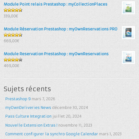
Module Point relais Prestashop : myCollectionPlaces
4.67
out
339,00€
of 5
Module Réservation Prestashop : myOwnReservations PRO
4.6
out
669,00€
of 5
Module Reservation Prestashop : myOwnReservations
4.25
out
469,00€
of 5
Sujets récents
Prestashop 9
mars 7, 2026
myOwnDeliveries News
décembre 30, 2024
Pass Culture Integration
juillet 20, 2024
Nouvelle Extension Extras !
novembre 11, 2023
Comment configurer la synchro Google Calendar
mars 1, 2023