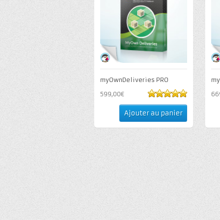
myOwnDeliveries PRO
my
599,00€
66
5
out of 5
Ajouter au panier