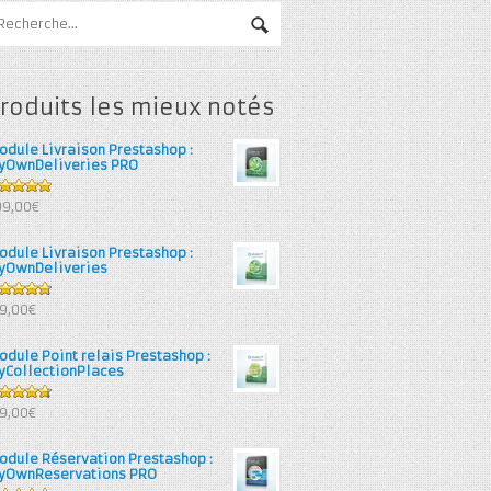
roduits les mieux notés
odule Livraison Prestashop :
yOwnDeliveries PRO
out of 5
99,00€
odule Livraison Prestashop :
yOwnDeliveries
71
out
39,00€
 5
odule Point relais Prestashop :
yCollectionPlaces
67
out
39,00€
 5
odule Réservation Prestashop :
yOwnReservations PRO