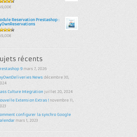
6
out
69,00€
 5
odule Reservation Prestashop :
yOwnReservations
25
out
69,00€
 5
ujets récents
restashop 9
mars 7, 2026
yOwnDeliveries News
décembre 30,
024
ass Culture Integration
juillet 20, 2024
ouvelle Extension Extras !
novembre 11,
023
omment configurer la synchro Google
alendar
mars 1, 2023