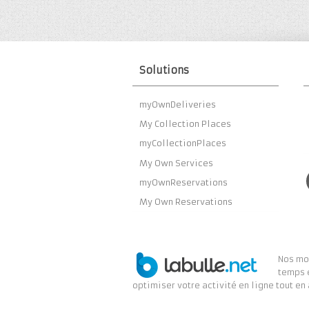
Solutions
myOwnDeliveries
My Collection Places
myCollectionPlaces
My Own Services
myOwnReservations
My Own Reservations
Nos mod
temps 
optimiser votre activité en ligne tout en