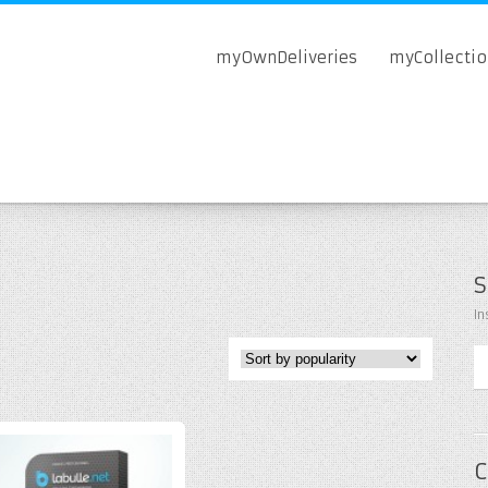
myOwnDeliveries
myCollecti
S
In
C