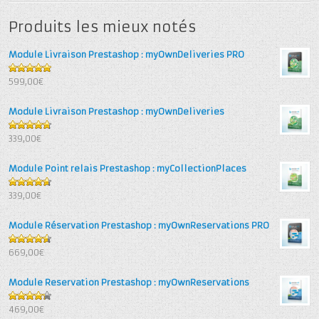
Produits les mieux notés
Module Livraison Prestashop : myOwnDeliveries PRO
5
out of 5
599,00€
Module Livraison Prestashop : myOwnDeliveries
4.71
out
339,00€
of 5
Module Point relais Prestashop : myCollectionPlaces
4.67
out
339,00€
of 5
Module Réservation Prestashop : myOwnReservations PRO
4.6
out
669,00€
of 5
Module Reservation Prestashop : myOwnReservations
4.25
out
469,00€