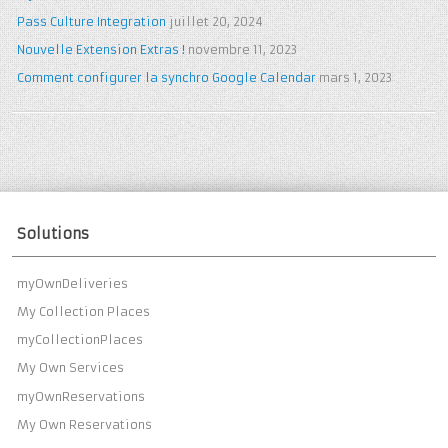
Pass Culture Integration
juillet 20, 2024
Nouvelle Extension Extras !
novembre 11, 2023
Comment configurer la synchro Google Calendar
mars 1, 2023
Solutions
myOwnDeliveries
My Collection Places
myCollectionPlaces
My Own Services
myOwnReservations
My Own Reservations