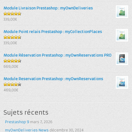
Module Livraison Prestashop : myOwnDeliveries
4.71
out
339,00€
of 5
Module Point relais Prestashop : myCollectionPlaces
4.67
out
339,00€
of 5
Module Réservation Prestashop : myOwnReservations PRO
4.6
out
669,00€
of 5
Module Reservation Prestashop : myOwnReservations
4.25
out
469,00€
of 5
Sujets récents
Prestashop 9
mars 7, 2026
myOwnDeliveries News
décembre 30, 2024