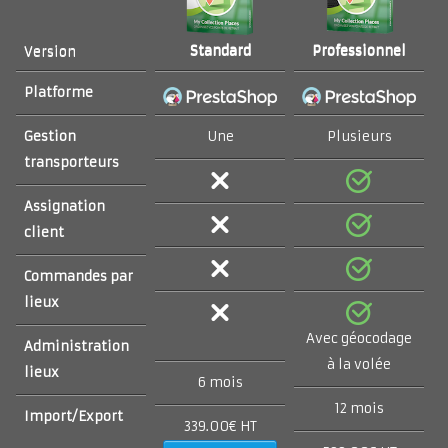
Standard
Professionnel
Version
Platforme
Gestion
Une
Plusieurs
transporteurs
Assignation
client
Commandes par
lieux
Avec géocodage
Administration
à la volée
lieux
6 mois
12 mois
Import/Export
339.00€ HT