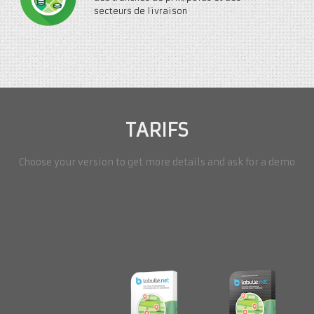
secteurs de livraison
TARIFS
Choose your version to get more details and ask for a demo