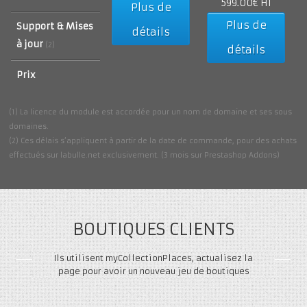
599.00€ HT
Plus de
Plus de
Support & Mises
détails
à jour
(2)
détails
Prix
(1) La licence du module est accordée pour un nom de domaine et ses sous
domaines.
(2) Ces délais s’appliquent à partir de la date de commande, pour des achats
effectués sur labulle.net exclusivement. (3 mois sur Prestashop Addons)
BOUTIQUES CLIENTS
Ils utilisent myCollectionPlaces, actualisez la
page pour avoir un nouveau jeu de boutiques