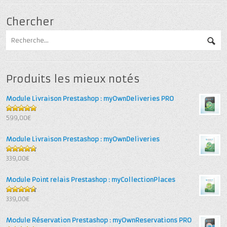
Chercher
Produits les mieux notés
Module Livraison Prestashop : myOwnDeliveries PRO
5
out of 5
599,00€
Module Livraison Prestashop : myOwnDeliveries
4.71
out
339,00€
of 5
Module Point relais Prestashop : myCollectionPlaces
4.67
out
339,00€
of 5
Module Réservation Prestashop : myOwnReservations PRO