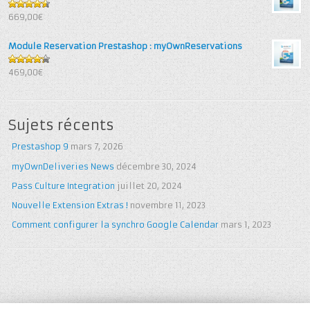
4.6
out
669,00€
of 5
Module Reservation Prestashop : myOwnReservations
4.25
out
469,00€
of 5
Sujets récents
Prestashop 9
mars 7, 2026
myOwnDeliveries News
décembre 30, 2024
Pass Culture Integration
juillet 20, 2024
Nouvelle Extension Extras !
novembre 11, 2023
Comment configurer la synchro Google Calendar
mars 1, 2023