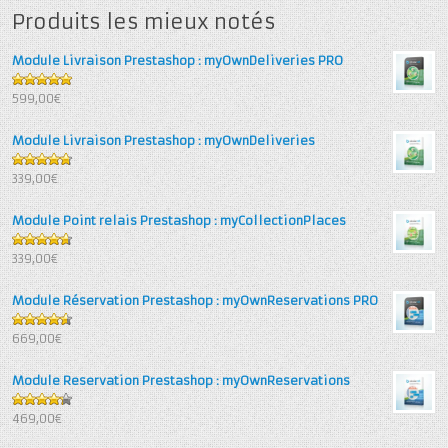
Produits les mieux notés
Module Livraison Prestashop : myOwnDeliveries PRO
5
out of 5
599,00€
Module Livraison Prestashop : myOwnDeliveries
4.71
out
339,00€
of 5
Module Point relais Prestashop : myCollectionPlaces
4.67
out
339,00€
of 5
Module Réservation Prestashop : myOwnReservations PRO
4.6
out
669,00€
of 5
Module Reservation Prestashop : myOwnReservations
4.25
out
469,00€
of 5