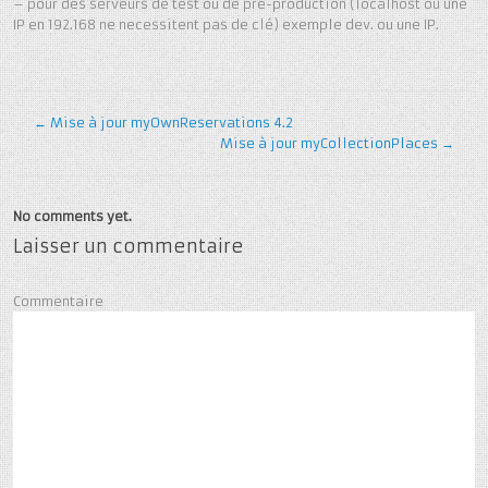
– pour des serveurs de test ou de pre-production (localhost ou une
IP en 192.168 ne necessitent pas de clé) exemple dev.
ou une IP.
←
Mise à jour myOwnReservations 4.2
Mise à jour myCollectionPlaces
→
No comments yet.
Laisser un commentaire
Commentaire