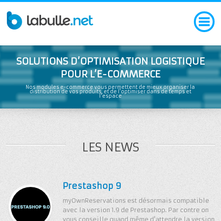
SOLUTIONS D’OPTIMISATION LOGISTIQUE
POUR L’E-COMMERCE
Nos modules e-commerce vous permettent de mieux organiser la
distribution de vos produits, et de l'optimiser dans de temps et
l'espace
LES NEWS
Prestashop 9
myOwnReservations est désormais compatible
avec la version 1.9 de Prestashop. Par contre on
vous conseille quand même d'attendre la version